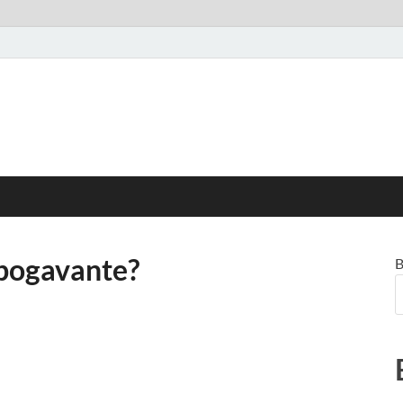
 bogavante?
B