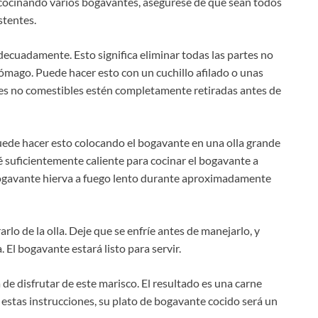
cocinando varios bogavantes, asegúrese de que sean todos
stentes.
decuadamente. Esto significa eliminar todas las partes no
tómago. Puede hacer esto con un cuchillo afilado o unas
rtes no comestibles estén completamente retiradas antes de
ede hacer esto colocando el bogavante en una olla grande
é suficientemente caliente para cocinar el bogavante a
bogavante hierva a fuego lento durante aproximadamente
rlo de la olla. Deje que se enfríe antes de manejarlo, y
 El bogavante estará listo para servir.
de disfrutar de este marisco. El resultado es una carne
e estas instrucciones, su plato de bogavante cocido será un