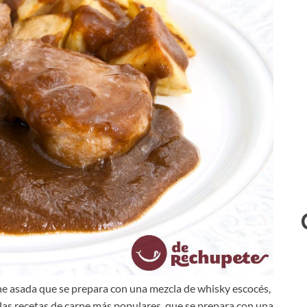
arne asada que se prepara con una mezcla de whisky escocés,
 las recetas de carne más populares, que se prepara con una