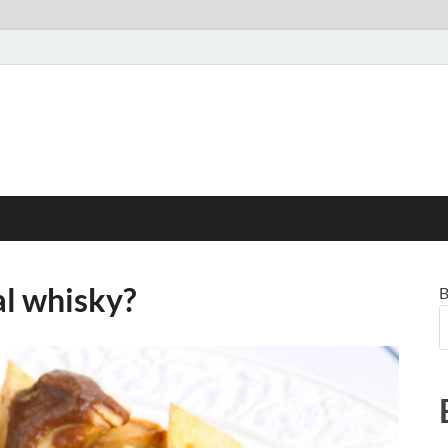
al whisky?
B